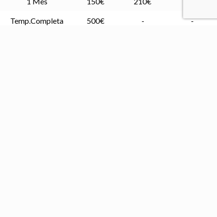
1 Mes
150€
210€
231€
Temp.Completa
500€
-
-
*1 Tabla = 2 Velas
Temporada completa de Semana Santa hasta 31 Agosto